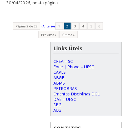
30/04/2026, nesta página.
Página 2 de 28
‹ Anterior
1
2
3
4
5
6
Próximo ›
Última »
Links Úteis
CREA – SC
Fone | Phone – UFSC
CAPES
ABGE
ABMS
PETROBRAS
Ementas Disciplinas DGL
DAE – UFSC
SBG
AEG