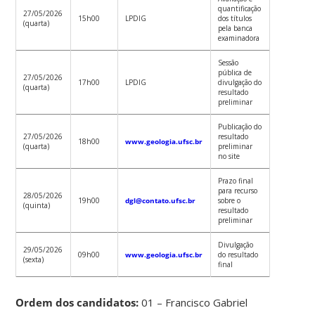
quantificação
27/05/2026
15h00
LPDIG
dos títulos
(quarta)
pela banca
examinadora
Sessão
pública de
27/05/2026
17h00
LPDIG
divulgação do
(quarta)
resultado
preliminar
Publicação do
27/05/2026
resultado
18h00
www.geologia.ufsc.br
(quarta)
preliminar
no site
Prazo final
para recurso
28/05/2026
19h00
dgl@contato.ufsc.br
sobre o
(quinta)
resultado
preliminar
Divulgação
29/05/2026
09h00
www.geologia.ufsc.br
do resultado
(sexta)
final
Ordem dos candidatos:
01 – Francisco Gabriel