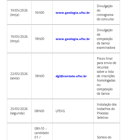
Divulgação
19/05/2026
do
16h00
www.geologia.ufsc.br
(terça)
cronograma
do concurso
Divulgação
da
19/05/2026
18h00
www.geologia.ufsc.br
composição
(terça)
da banca
examinadora
Prazo final
para envio de
recursos
sobre a lista
22/05/2026
18h00
dgl@contato.ufsc.br
de inscrições
(sexta)
homologadas
ou
composição
da banca
Instalação dos
25/05/2026
trabalhos do
08h00
LPDIG
(segunda)
Processo
Seletivo
08h10 –
candidato
01 /
Sorteio do