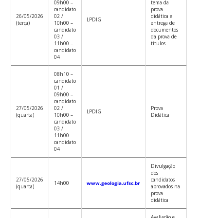
09h00 –
tema da
candidato
prova
26/05/2026
02 /
didática e
LPDIG
(terça)
10h00 –
entrega de
candidato
documentos
03 /
da prova de
11h00 –
títulos
candidato
04
08h10 –
candidato
01 /
09h00 –
candidato
27/05/2026
02 /
Prova
LPDIG
(quarta)
10h00 –
Didática
candidato
03 /
11h00 –
candidato
04
Divulgação
dos
27/05/2026
candidatos
14h00
www.geologia.ufsc.br
(quarta)
aprovados na
prova
didática
Avaliação e