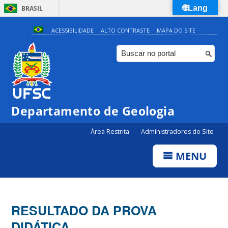
🌐Lang
BRASIL
Simplifique!
ACESSIBILIDADE
ALTO CONTRASTE
MAPA DO SITE
Comunica BR
Participe
Acesso à informação
Legislação
Departamento de Geologia
Canais
Área Restrita
Administradores do Site
MENU
RESULTADO DA PROVA
DIDÁTICA