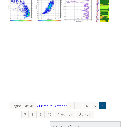
Página 6 de 28
« Primeiro
‹ Anterior
2
3
4
5
6
7
8
9
10
Próximo ›
Última »