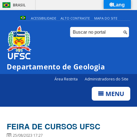
🌐Lang
BRASIL
Simplifique!
ACESSIBILIDADE
ALTO CONTRASTE
MAPA DO SITE
Comunica BR
Participe
Acesso à informação
Legislação
Departamento de Geologia
Canais
Área Restrita
Administradores do Site
MENU
FEIRA DE CURSOS UFSC
25/08/2023 17:27