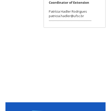
Coordinator of Extension
Patrícia Hadler Rodrigues
patricia.hadler@ufsc.br
-------------------------------------------