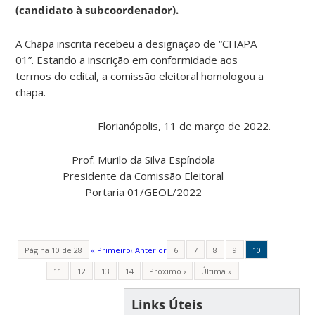
(candidato à subcoordenador).
A Chapa inscrita recebeu a designação de “CHAPA
01”. Estando a inscrição em conformidade aos
termos do edital, a comissão eleitoral homologou a
chapa.
Florianópolis, 11 de março de 2022.
Prof. Murilo da Silva Espíndola
Presidente da Comissão Eleitoral
Portaria 01/GEOL/2022
Página 10 de 28
« Primeiro
‹ Anterior
6
7
8
9
10
11
12
13
14
Próximo ›
Última »
Links Úteis