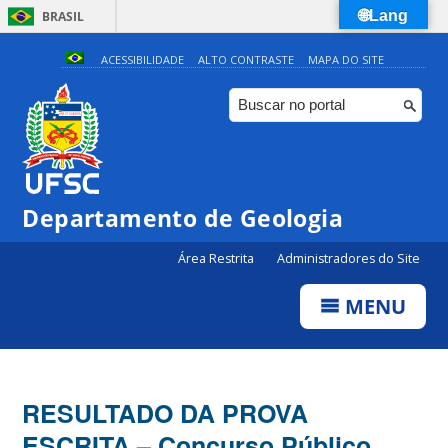
🌐Lang
BRASIL
Simplifique!
ACESSIBILIDADE
ALTO CONTRASTE
MAPA DO SITE
Comunica BR
Participe
Acesso à informação
Legislação
Departamento de Geologia
Canais
Área Restrita
Administradores do Site
MENU
RESULTADO DA PROVA
ESCRITA – Concurso Público