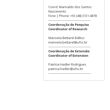
Coord. Marivaldo dos Santos
Nascimento
Fone | Phone: +55 (48) 3721-4878
-------------------------------------------
Coordenação de Pesquisa
Coordinator of Research
Manoela Bettarel Bállico
manoela.bettarel@ufsc.br
-------------------------------------------
Coordenação de Extensão
Coordinator of Extension
Patrícia Hadler Rodrigues
patricia.hadler@ufsc.br
-------------------------------------------