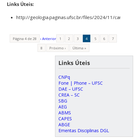
Links Úteis:
http://geologia.paginas.ufsc.br/files/2024/11/carta_UFS
Página 4 de 28
‹ Anterior
1
2
3
4
5
6
7
8
Próximo ›
Última »
Links Úteis
CNPq
Fone | Phone – UFSC
DAE – UFSC
CREA – SC
SBG
AEG
ABMS
CAPES
ABGE
Ementas Disciplinas DGL