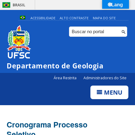
🌐Lang
BRASIL
Simplifique!
ACESSIBILIDADE
ALTO CONTRASTE
MAPA DO SITE
Comunica BR
Participe
Acesso à informação
Legislação
Departamento de Geologia
Canais
Área Restrita
Administradores do Site
MENU
Cronograma Processo
Seletivo